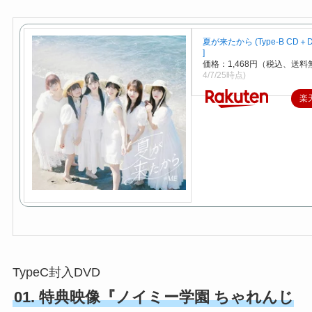
夏が来たから (Type-B CD＋DV
]
価格：1,468円（税込、送料
4/7/25時点)
楽
TypeC封入DVD
01. 特典映像『ノイミー学園 ちゃれんじ