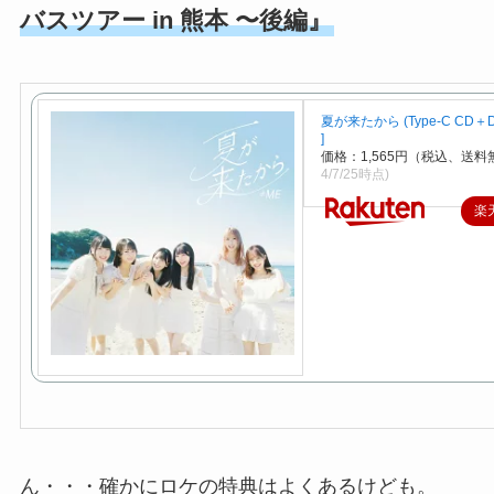
バスツアー in 熊本 〜後編』
夏が来たから (Type-C CD＋DV
]
価格：1,565円（税込、送料
4/7/25時点)
楽
ん・・・確かにロケの特典はよくあるけども。