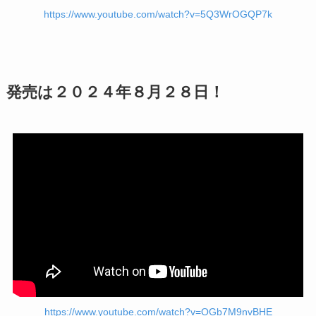
https://www.youtube.com/watch?v=5Q3WrOGQP7k
発売は２０２４年８月２８日！
https://www.youtube.com/watch?v=OGb7M9nvBHE