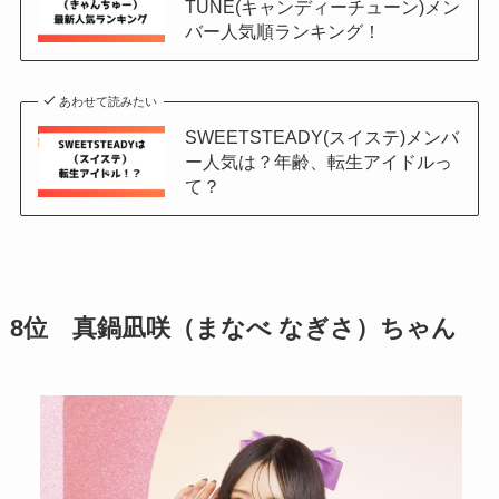
TUNE(キャンディーチューン)メン
バー人気順ランキング！
あわせて読みたい
SWEETSTEADY(スイステ)メンバ
ー人気は？年齢、転生アイドルっ
て？
8位 真鍋凪咲（まなべ なぎさ）ちゃん