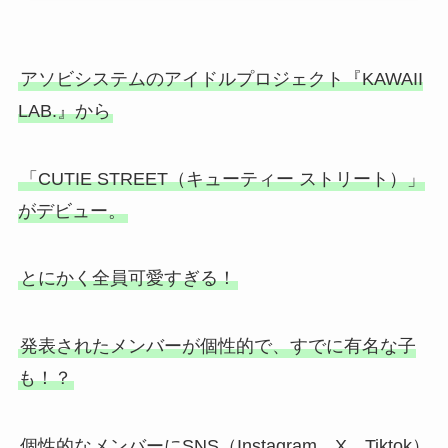
アソビシステムのアイドルプロジェクト『KAWAII
LAB.』から
「CUTIE STREET（キューティー ストリート）」
がデビュー。
とにかく全員可愛すぎる！
発表されたメンバーが個性的で、すでに有名な子
も！？
個性的なメンバーにSNS（Instagram、X、Tiktok）