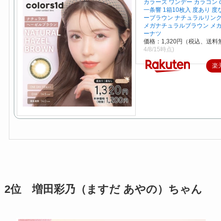
カラーズ ワンデー カラコン col
一条響 1箱10枚入 度あり 度
ーブラウン ナチュラルリン
メガナチュラルブラウン メ
ーナツ
価格：1,320円（税込、送料
4/8/15時点)
楽
2位 増田彩乃（ますだ あやの）ちゃん