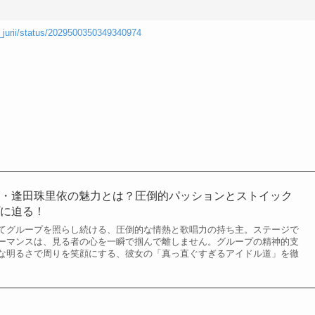
a_jurii/status/2029500350349340974
」・逢田珠里依の魅力とは？圧倒的パッションとストイック
プに迫る！
てグループを照らし続ける、圧倒的な情熱と歌唱力の持ち主。ステージで
ーマンスは、見る者の心を一瞬で掴んで離しません。グループの精神的支
な明るさで周りを笑顔にする、彼女の「真っ直ぐすぎるアイドル道」を徹