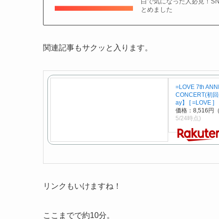
白で気になった人必見！S
とめました
関連記事もサクッと入ります。
=LOVE 7th AN
CONCERT(初回
ay】 [ =LOVE ]
価格：8,516
5/24時点)
リンクもいけますね！