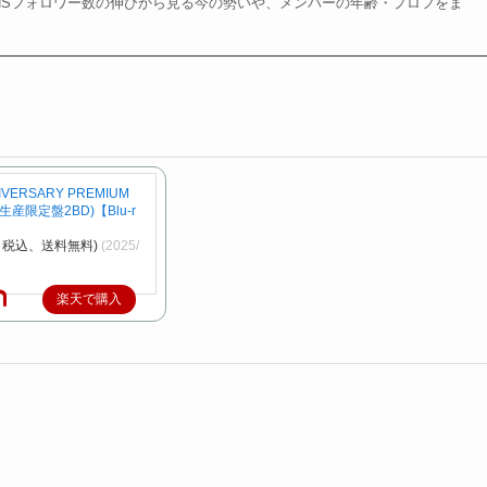
NSフォロワー数の伸びから見る今の勢いや、メンバーの年齢・プロフをま
NIVERSARY PREMIUM
生産限定盤2BD)【Blu-r
円（税込、送料無料)
(2025/
楽天で購入